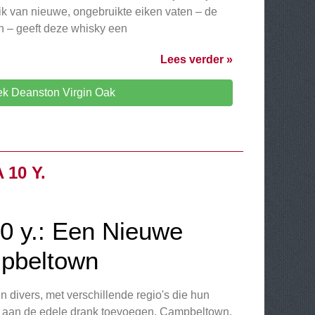
ik van nieuwe, ongebruikte eiken vaten – de
 – geeft deze whisky een
Lees verder »
k Deanston Virgin Oak
10 Y.
10 y.: Een Nieuwe
mpbeltown
n divers, met verschillende regio's die hun
en aan de edele drank toevoegen. Campbeltown,