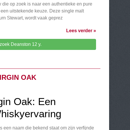
y die op zoek is naar een authentieke en pure
y een uitstekende keuze. Deze single malt
rn Stewart, wordt vaak geprez
Lees verder »
zoek Deanston 12 y.
IRGIN OAK
gin Oak: Een
hiskyervaring
s een naam die bekend staat om zijn verfijnde