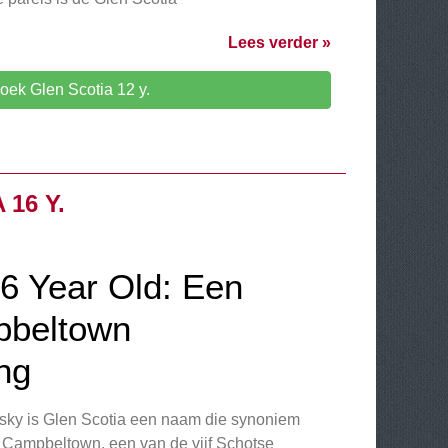
Lees verder »
oek Glen Scotia 12 y.
16 Y.
16 Year Old: Een
pbeltown
ng
isky is Glen Scotia een naam die synoniem
van Campbeltown, een van de vijf Schotse