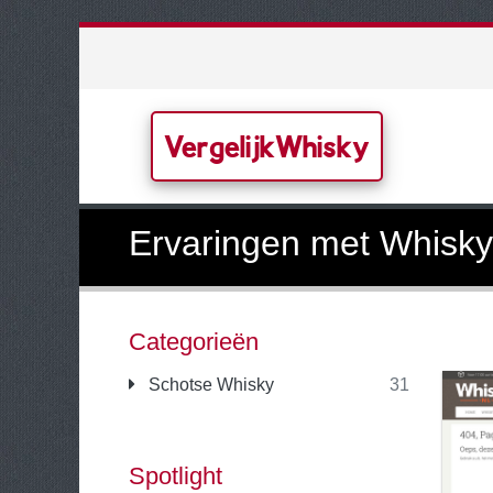
VergelijkWhisky
Ervaringen met Whisky
Categorieën
Schotse Whisky
31
Spotlight