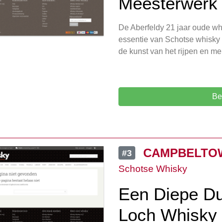
Meesterwerk 
De Aberfeldy 21 jaar oude whi
essentie van Schotse whisky 
de kunst van het rijpen en m
Be
CAMPBELTO
#3
Schotse Whisky
Een Diepe Du
Loch Whisky