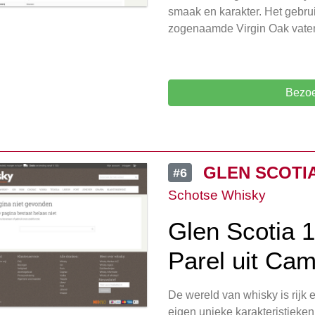
smaak en karakter. Het gebru
zogenaamde Virgin Oak vaten
Bezoe
GLEN SCOTIA 
#6
Schotse Whisky
Glen Scotia 
Parel uit Ca
De wereld van whisky is rijk e
eigen unieke karakteristiek