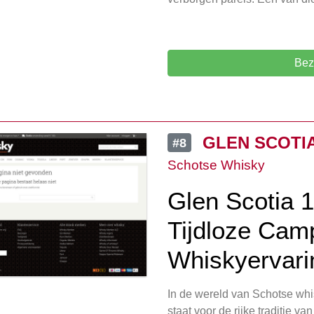
Bez
GLEN SCOTIA 
#8
Schotse Whisky
Glen Scotia 
Tijdloze Cam
Whiskyervari
In de wereld van Schotse wh
staat voor de rijke traditie 