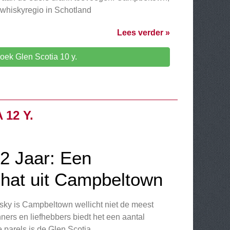
 whiskyregio in Schotland
Lees verder »
oek Glen Scotia 10 y.
12 Y.
12 Jaar: Een
hat uit Campbeltown
sky is Campbeltown wellicht niet de meest
ners en liefhebbers biedt het een aantal
 parels is de Glen Scotia