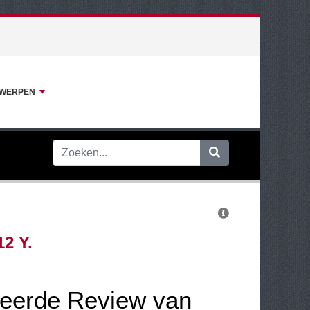
RWERPEN
2 Y.
leerde Review van