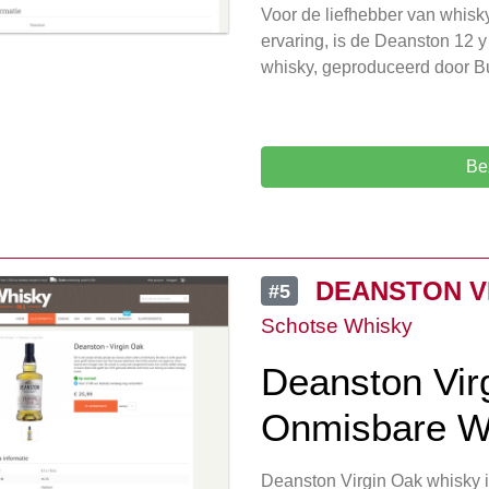
Voor de liefhebber van whisk
ervaring, is de Deanston 12 
whisky, geproduceerd door Bu
Be
DEANSTON V
#5
Schotse Whisky
Deanston Vir
Onmisbare W
Deanston Virgin Oak whisky i