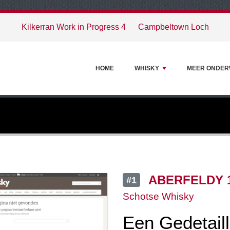
Kilkerran Work in Progress 4
Campbeltown Loch
HOME
WHISKY
MEER ONDE
ABERFELDY 1
#1
Schotse Whisky
Een Gedetail