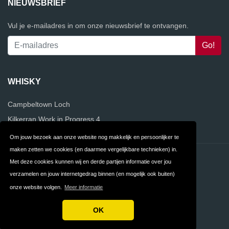
NIEUWSBRIEF
Vul je e-mailadres in om onze nieuwsbrief te ontvangen.
WHISKY
Campbeltown Loch
Kilkerran Work in Progress 4
Om jouw bezoek aan onze website nog makkelijk en persoonlijker te
maken zetten we cookies (en daarmee vergelijkbare technieken) in.
Contact
Privacy
Met deze cookies kunnen wij en derde partijen informatie over jou
verzamelen en jouw internetgedrag binnen (en mogelijk ook buiten)
Algemene
FAQ
onze website volgen.
Meer informatie
Voorwaarden
OK
Copyright © 2026 VergelijkWhisky