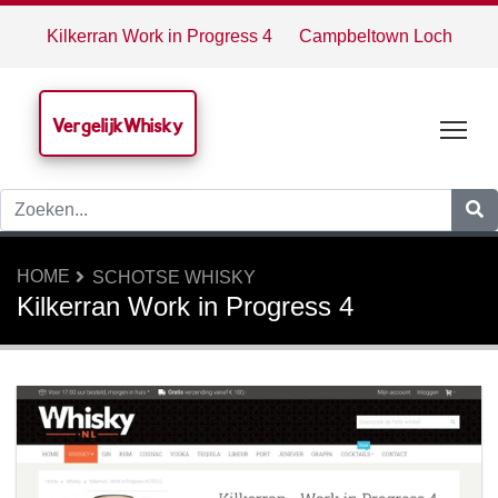
Kilkerran Work in Progress 4
Campbeltown Loch
VergelijkWhisky
Tog
HOME
SCHOTSE WHISKY
Kilkerran Work in Progress 4