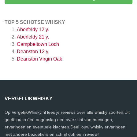
TOP 5 SCHOTSE WHISKY
Aberfeldy 12 y.
Aberfeldy 21 y.
Campbeltown Loch
Deanston 12 y.
Deanston Virgin Oak
VERGELIJKWHISKY
Op VergelijkWhisky.nl lees je reviews over alle whisky soorten.Dit
geeft jou in één oogopslag een overzicht van meningen,
ervaringen en eventuele klachten.Deel jouw whisky ervaringen
met andere bezoekers en schrijf ook een review!